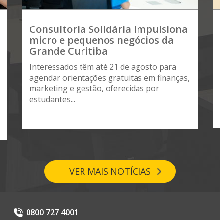
Consultoria Solidária impulsiona
micro e pequenos negócios da
Grande Curitiba
Interessados têm até 21 de agosto para
agendar orientações gratuitas em finanças,
marketing e gestão, oferecidas por
estudantes...
VER MAIS NOTÍCIAS
0800 727 4001