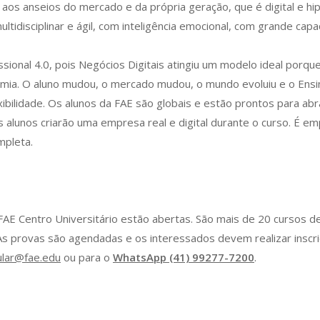
 aos anseios do mercado e da própria geração, que é digital e
ltidisciplinar e ágil, com inteligência emocional, com grande ca
onal 4.0, pois Negócios Digitais atingiu um modelo ideal porqu
emia. O aluno mudou, o mercado mudou, o mundo evoluiu e o Ensin
ibilidade. Os alunos da FAE são globais e estão prontos para abr
s alunos criarão uma empresa real e digital durante o curso. É em
mpleta.
AE Centro Universitário estão abertas. São mais de 20 cursos 
 As provas são agendadas e os interessados devem realizar inscri
ular@fae.edu
ou para o
WhatsApp (41) 99277-7200
.