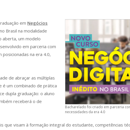
 graduação em
Negócios
no Brasil na modalidade
ão aberta, um modelo
esenvolvido em parceria com
posicionadas na era 4.0,
ade de abraçar as múltiplas
le é um combinado de prática
ce dupla graduação: o aluno
também receberá o de
Bacharelado foi criado em parceria c
necessidades da era 4.0
is que visam à formação integral do estudante, competências té