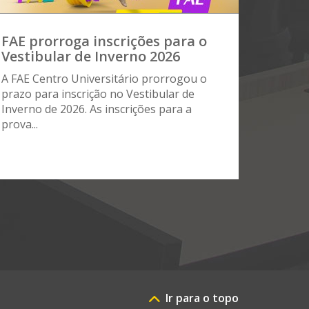
FAE prorroga inscrições para o
Vestibular de Inverno 2026
A FAE Centro Universitário prorrogou o
prazo para inscrição no Vestibular de
Inverno de 2026. As inscrições para a
prova...
Ir para o topo