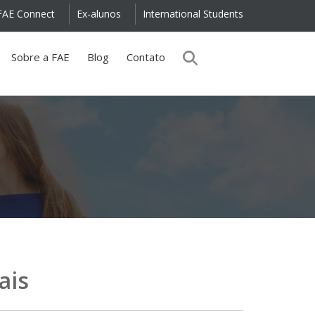
FAE Connect
Ex-alunos
International Students
Sobre a FAE
Blog
Contato
ais