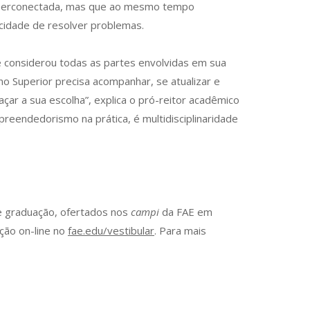
 hiperconectada, mas que ao mesmo tempo
pacidade de resolver problemas.
e considerou todas as partes envolvidas em sua
o Superior precisa acompanhar, se atualizar e
açar a sua escolha”, explica o pró-reitor acadêmico
preendedorismo na prática, é multidisciplinaridade
de graduação, ofertados nos
campi
da FAE em
ção on-line no
fae.edu/vestibular
. Para mais