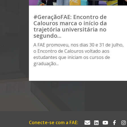
#GeraçãoFAE: Encontro de
Calouros marca o início da
trajetória universitária no
segundo...
A FAE promoveu, nos dias 30 e 31 de julho,
o Encontro de Calouros voltado aos
estudantes que iniciam os cursos de
graduação...
Conecte-se com a FAE: