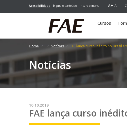
A+
A-
Acessibilidade
Ir para o conteúdo
Ir para o menu
C
Cursos
For
Home
Notícias
FAE lança curso inédito no Brasil e
Notícias
10.10.2019
FAE lança curso inédit