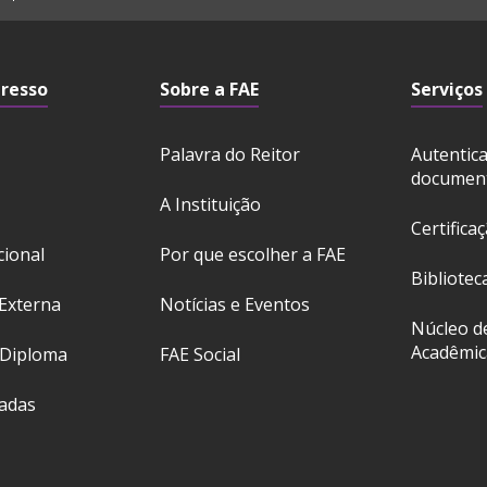
gresso
Sobre a FAE
Serviços
Palavra do Reitor
Autentic
documen
A Instituição
Certifica
cional
Por que escolher a FAE
Bibliotec
Externa
Notícias e Eventos
Núcleo d
Acadêmic
 Diploma
FAE Social
ladas