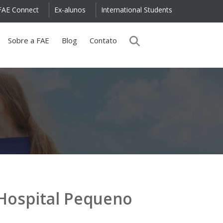
FAE Connect
Ex-alunos
International Students
Sobre a FAE
Blog
Contato
Hospital Pequeno