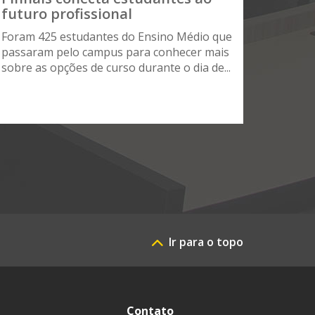
futuro profissional
Foram 425 estudantes do Ensino Médio que
passaram pelo campus para conhecer mais
sobre as opções de curso durante o dia de...
Ir para o topo
Contato