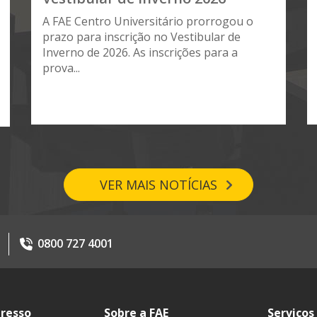
A FAE Centro Universitário prorrogou o
prazo para inscrição no Vestibular de
Inverno de 2026. As inscrições para a
prova...
VER MAIS NOTÍCIAS
0800 727 4001
gresso
Sobre a FAE
Serviços