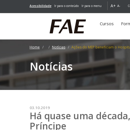
A+
A-
Acessibilidade
Ir para o conteúdo
Ir para o menu
C
Cursos
For
Home
Notícias
Ações do MEP beneficiam o Hospita
Notícias
03.10.2019
Há quase uma década,
Príncipe