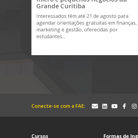
Grande Curitiba
Interessados têm até 21 de agosto para
agendar orientações gratuitas em finanças,
marketing e gestão, oferecidas por
estudantes...
Conecte-se com a FAE:
Cursos
Formas de In