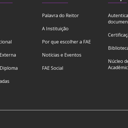
Palavra do Reitor
Autentic
documen
A Instituição
Certifica
cional
Por que escolher a FAE
Bibliotec
Externa
Notícias e Eventos
Núcleo d
Acadêmic
 Diploma
FAE Social
ladas