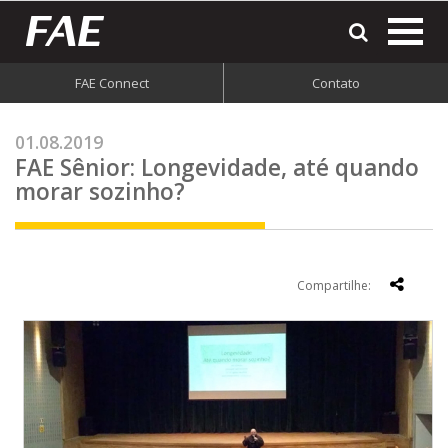
most
o
men
FAE Connect
Contato
do
site
01.08.2019
FAE Sênior: Longevidade, até quando
morar sozinho?
Compartilhe: