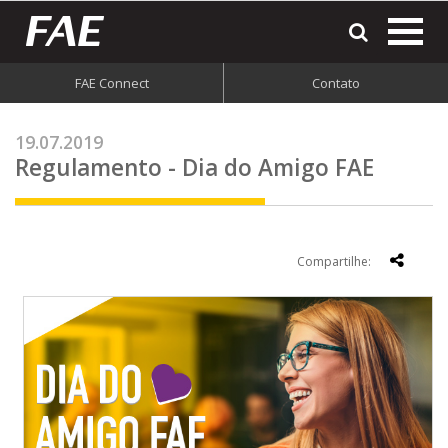
most
o
men
FAE Connect
Contato
do
site
19.07.2019
Regulamento - Dia do Amigo FAE
Compartilhe: