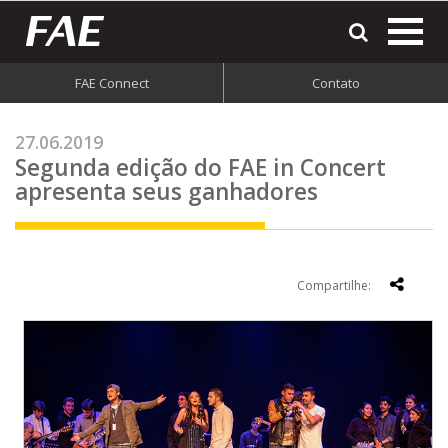
most
o
men
FAE Connect
Contato
do
site
27.06.2019
Segunda edição do FAE in Concert
apresenta seus ganhadores
Compartilhe: