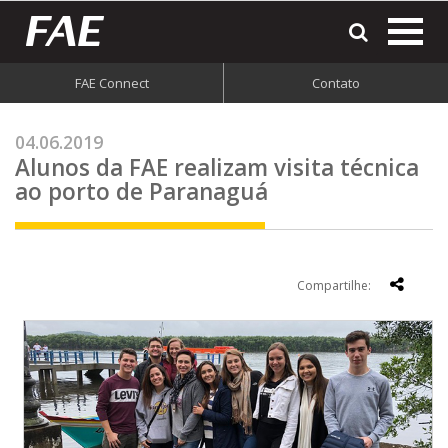
most
o
men
FAE Connect
Contato
do
site
04.06.2019
Alunos da FAE realizam visita técnica
ao porto de Paranaguá
Compartilhe: