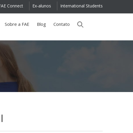
FAE Connect
Ex-alunos
International Students
Sobre a FAE
Blog
Contato
l