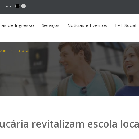
ontraste
mas de Ingresso
Serviços
Notícias e Eventos
FAE Social
izam escola local
cária revitalizam escola loca