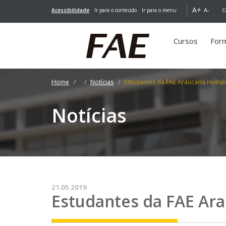
A+
A-
Acessibilidade
Ir para o conteúdo
Ir para o menu
C
Cursos
For
Home
Notícias
Estudantes da FAE Araucária revital
Notícias
21.05.2019
Estudantes da FAE Arau