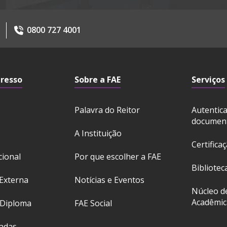
0800 727 4001
gresso
Sobre a FAE
Serviços
Palavra do Reitor
Autentic
documen
A Instituição
Certifica
cional
Por que escolher a FAE
Bibliotec
Externa
Notícias e Eventos
Núcleo d
Acadêmic
 Diploma
FAE Social
ladas