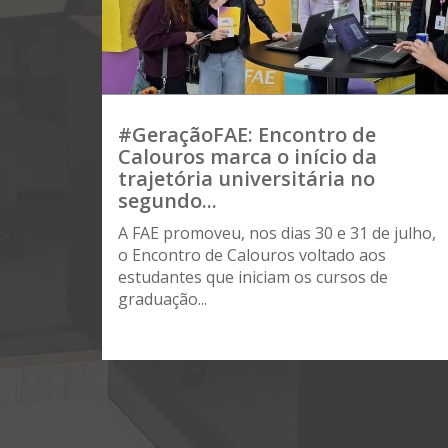
#GeraçãoFAE: Encontro de
Calouros marca o início da
trajetória universitária no
segundo...
A FAE promoveu, nos dias 30 e 31 de julho,
o Encontro de Calouros voltado aos
estudantes que iniciam os cursos de
graduação...