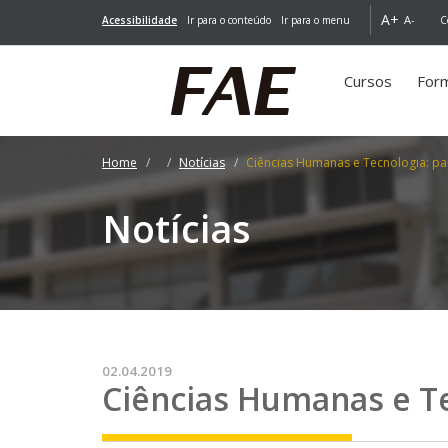
A+
A-
Acessibilidade
Ir para o conteúdo
Ir para o menu
C
Cursos
For
Home
Notícias
Ciências Humanas e Tecnologia: par
Notícias
02.04.2019
Ciências Humanas e Te