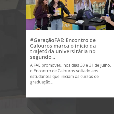
#GeraçãoFAE: Encontro de
Calouros marca o início da
trajetória universitária no
segundo...
A FAE promoveu, nos dias 30 e 31 de julho,
o Encontro de Calouros voltado aos
estudantes que iniciam os cursos de
graduação...