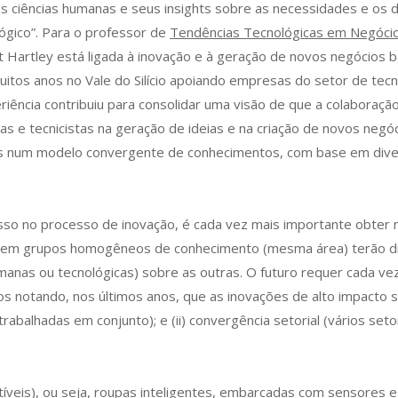
s ciências humanas e seus insights sobre as necessidades e os 
ógico”. Para o professor de
Tendências Tecnológicas em Negóci
ott Hartley está ligada à inovação e à geração de novos negóci
muitos anos no Vale do Silício apoiando empresas do setor de tec
riência contribuiu para consolidar uma visão de que a colaboraç
as e tecnicistas na geração de ideias e na criação de novos negóc
 num modelo convergente de conhecimentos, com base em diversa
sso no processo de inovação, é cada vez mais importante obter mú
 em grupos homogêneos de conhecimento (mesma área) terão dif
manas ou tecnológicas) sobre as outras. O futuro requer cada vez 
s notando, nos últimos anos, que as inovações de alto impacto 
rabalhadas em conjunto); e (ii) convergência setorial (vários set
íveis), ou seja, roupas inteligentes, embarcadas com sensores e