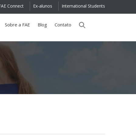
FAE Connect
Ex-alunos
International Students
Sobre a FAE
Blog
Contato