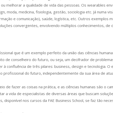
s ou melhorar a qualidade de vida das pessoas. Os wearables e
gn, moda, medicina, fisiologia, gestão, sociologia etc. Já numa v
nformação e comunicação), saúde, logística, etc. Outros exemplos 
uções convergentes, envolvendo múltiplos conhecimentos, de dif
ssional que é um exemplo perfeito da união das ciências humana
to de conselheiro do futuro, ou seja, um decifrador de problem
 à confluência de três pilares: business, design e tecnologia. O
 o profissional do futuro, independentemente da sua área de atua
eio de fazer as coisas na prática, e as ciências humanas são o ca
ar a vida de especialistas de diversas áreas que buscam soluçõ
, disponível nos cursos da FAE Business School, se faz tão neces