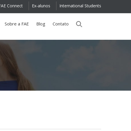
FAE Connect
Ex-alunos
International Students
Sobre a FAE
Blog
Contato