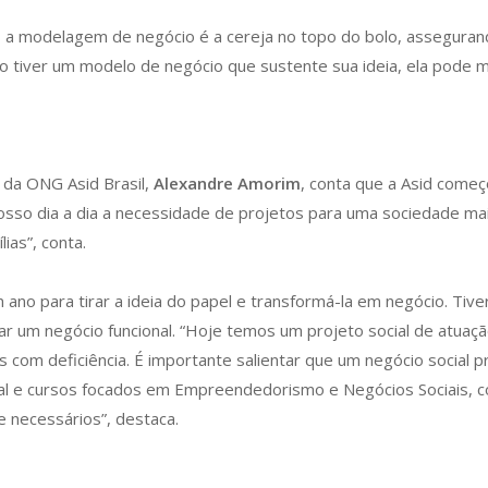
, a modelagem de negócio é a cereja no topo do bolo, assegurand
ão tiver um modelo de negócio que sustente sua ideia, ela pode 
 da ONG Asid Brasil,
Alexandre Amorim
, conta que a Asid começ
o dia a dia a necessidade de projetos para uma sociedade mais
ias”, conta.
ano para tirar a ideia do papel e transformá-la em negócio. Ti
rar um negócio funcional. “Hoje temos um projeto social de atu
s com deficiência. É importante salientar que um negócio social 
ental e cursos focados em Empreendedorismo e Negócios Sociais,
e necessários”, destaca.