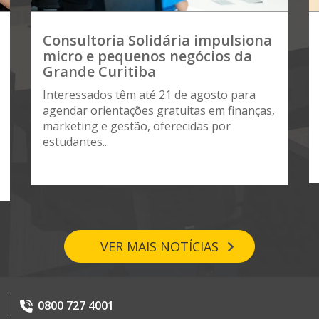
Consultoria Solidária impulsiona
micro e pequenos negócios da
Grande Curitiba
Interessados têm até 21 de agosto para
agendar orientações gratuitas em finanças,
marketing e gestão, oferecidas por
estudantes...
VER MAIS NOTÍCIAS
0800 727 4001