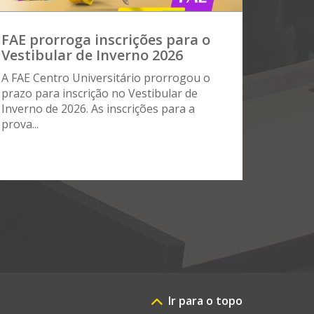
FAE prorroga inscrições para o
Vestibular de Inverno 2026
A FAE Centro Universitário prorrogou o
prazo para inscrição no Vestibular de
Inverno de 2026. As inscrições para a
prova...
Ir para o topo