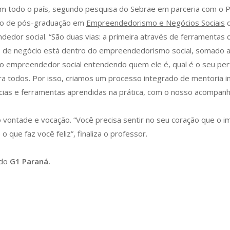
em todo o país, segundo pesquisa do Sebrae em parceria com o
so de pós-graduação em
Empreendedorismo e Negócios Sociais
d
dedor social. “São duas vias: a primeira através de ferramentas 
s de negócio está dentro do empreendedorismo social, somado a
om o empreendedor social entendendo quem ele é, qual é o seu per
ara todos. Por isso, criamos um processo integrado de mentoria 
ias e ferramentas aprendidas na prática, com o nosso acompanha
vontade e vocação. “Você precisa sentir no seu coração que o im
 que faz você feliz”, finaliza o professor.
 do
G1 Paraná.