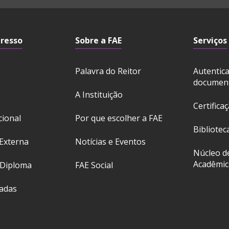
gresso
Sobre a FAE
Serviços
Palavra do Reitor
Autentic
documen
A Instituição
Certifica
cional
Por que escolher a FAE
Bibliotec
Externa
Notícias e Eventos
Núcleo d
Acadêmic
 Diploma
FAE Social
ladas