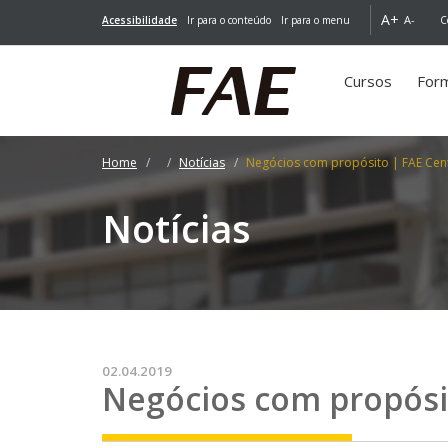
A+
A-
Acessibilidade
Ir para o conteúdo
Ir para o menu
C
Cursos
For
Home
Notícias
Negócios com propósito | FAE Cent
Notícias
02.04.2019
Negócios com propósi