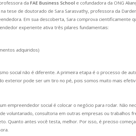
 professora da
FAE Business School
e cofundadora da ONG Alian
u na tese de doutorado de Sara Sarasvathy, professora da Darden
eendedora. Em sua descoberta, Sara comprova cientificamente
endedor experiente ativa três pilares fundamentais:
imentos adquiridos)
ismo social não é diferente. A primeira etapa é o processo de a
o exterior pode ser um tiro no pé, pois somos muito mais efeti
 um empreendedor social é colocar o negócio para rodar. Não n
 de voluntariado, consultoria em outras empresas ou trabalhos fr
o. Quanto antes você testa, melhor. Por isso, é preciso começar 
sora.