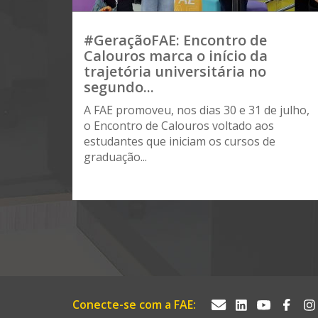
#GeraçãoFAE: Encontro de
Calouros marca o início da
trajetória universitária no
segundo...
A FAE promoveu, nos dias 30 e 31 de julho,
o Encontro de Calouros voltado aos
estudantes que iniciam os cursos de
graduação...
Conecte-se com a FAE: