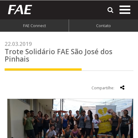
most
o
men
FAE Connect
Contato
do
site
22.03.2019
Trote Solidário FAE São José dos
Pinhais
Compartilhe: