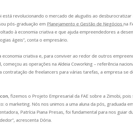
está revolucionando o mercado de aluguéis ao desburocratizar a
ursou pós-graduação em
Planejamento e Gestão de Negócios
na F
 voltado à economia criativa e que ajuda empreendedores a des
ias ágeis”, conta o empresário.
na economia criativa e, para conviver ao redor de outros empr
, começou as operações na Aldeia Coworking – referência naciona
 a contratação de freelancers para várias tarefas, a empresa s
rcon
, fizemos o Projeto Empresarial da FAE sobre a Zimobi, poi
 o marketing. Nós nos unimos a uma aluna da pós, graduada em P
tadora, Patrícia Piana Presas, foi fundamental para nos guiar 
dedor”, acrescenta Dória.