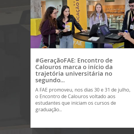
#GeraçãoFAE: Encontro de
Calouros marca o início da
trajetória universitária no
segundo...
A FAE promoveu, nos dias 30 e 31 de julho,
o Encontro de Calouros voltado aos
estudantes que iniciam os cursos de
graduação...