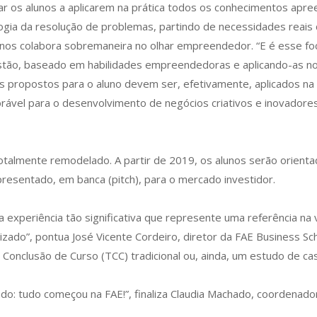
r os alunos a aplicarem na prática todos os conhecimentos apre
ogia da resolução de problemas, partindo de necessidades reai
os colabora sobremaneira no olhar empreendedor. “E é esse foco
ão, baseado em habilidades empreendedoras e aplicando-as no n
dos propostos para o aluno devem ser, efetivamente, aplicados 
rável para o desenvolvimento de negócios criativos e inovadores
talmente remodelado. A partir de 2019, os alunos serão orienta
resentado, em banca (pitch), para o mercado investidor.
experiência tão significativa que represente uma referência na v
ado”, pontua José Vicente Cordeiro, diretor da FAE Business Scho
 Conclusão de Curso (TCC) tradicional ou, ainda, um estudo de ca
do: tudo começou na FAE!”, finaliza Claudia Machado, coordenado