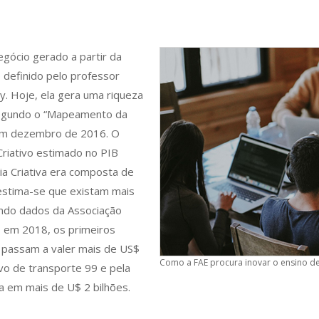
egócio gerado a partir da
o definido pelo professor
y. Hoje, ela gera uma riqueza
 segundo o “Mapeamento da
an em dezembro de 2016. O
riativo estimado no PIB
ia Criativa era composta de
, estima-se que existam mais
undo dados da Associação
u, em 2018, os primeiros
e passam a valer mais de US$
Como a FAE procura inovar o ensino 
tivo de transporte 99 e pela
da em mais de U$ 2 bilhões.