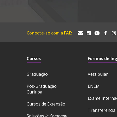
Conecte-se com a FAE:
Cursos
Formas de In
Graduação
Vestibular
Pós-Graduação
ENEM
Curitiba
Exame Interna
Cursos de Extensão
Transferência 
Soluções
In Company