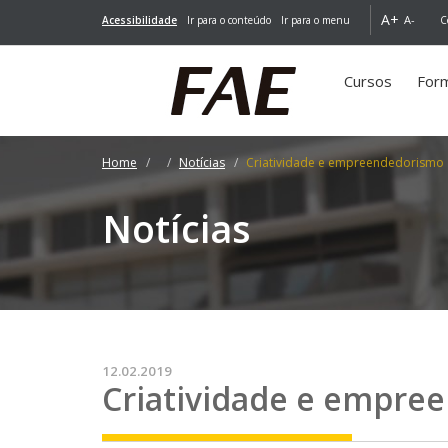
A+
A-
Acessibilidade
Ir para o conteúdo
Ir para o menu
C
Cursos
For
Home
Notícias
Criatividade e empreendedorismo
Notícias
12.02.2019
Criatividade e empre