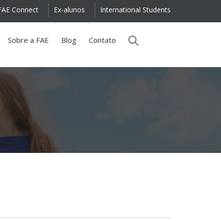
FAE Connect
Ex-alunos
International Students
Sobre a FAE
Blog
Contato