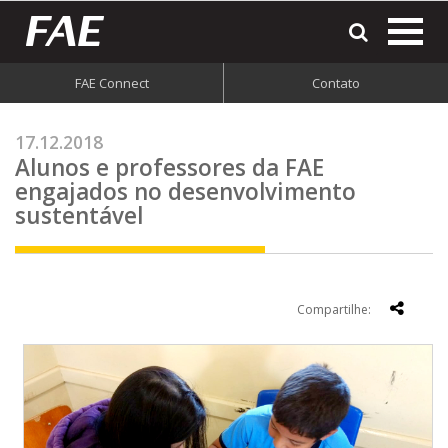
most
o
men
FAE Connect
Contato
do
site
17.12.2018
Alunos e professores da FAE
engajados no desenvolvimento
sustentável
Compartilhe: