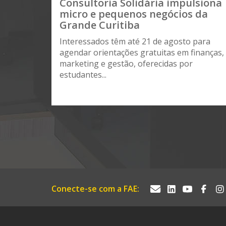
Consultoria Solidária impulsiona
micro e pequenos negócios da
Grande Curitiba
Interessados têm até 21 de agosto para
agendar orientações gratuitas em finanças,
marketing e gestão, oferecidas por
estudantes...
Conecte-se com a FAE: