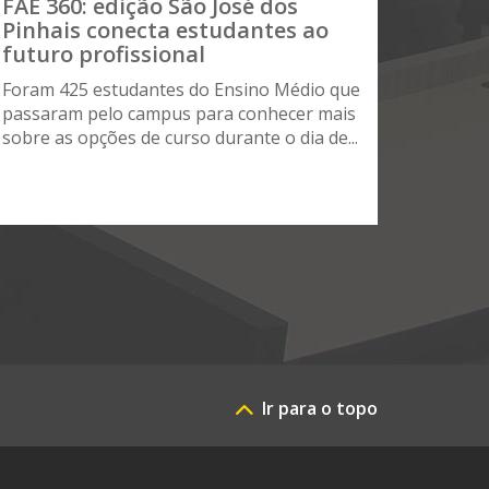
FAE 360: edição São José dos
Pinhais conecta estudantes ao
futuro profissional
Foram 425 estudantes do Ensino Médio que
passaram pelo campus para conhecer mais
sobre as opções de curso durante o dia de...
Ir para o topo