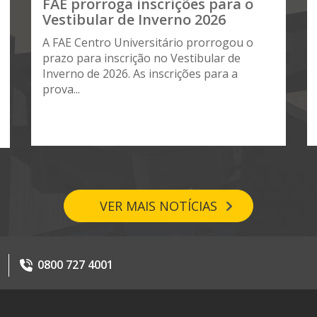
FAE prorroga inscrições para o
Vestibular de Inverno 2026
A FAE Centro Universitário prorrogou o
prazo para inscrição no Vestibular de
Inverno de 2026. As inscrições para a
prova...
VER MAIS NOTÍCIAS
0800 727 4001