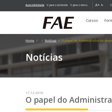
A+
A-
Acessibilidade
Ir para o conteúdo
Ir para o menu
C
Cursos
For
Home
Notícias
O papel do Administrador no em
Notícias
17.12.2018
O papel do Administ