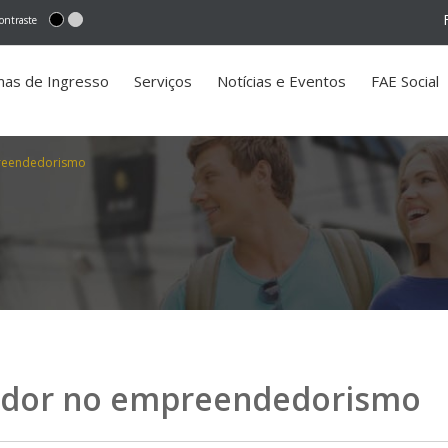
ontraste
mas de Ingresso
Serviços
Notícias e Eventos
FAE Social
preendedorismo
rador no empreendedorismo