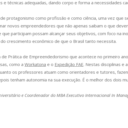
 e técnicas adequadas, dando corpo e forma a necessidades cada
de protagonismo como profissão e como ciência, uma vez que se
ormar novos empreendedores que não apenas saibam o que devem
 que participam possam alcançar seus objetivos, com foco na in
 do crescimento econômico de que o Brasil tanto necessita.
ina de Prática de Empreendedorismo que acontece no primeiro an
esas, como a
Workatona
e o
Expedição FAE
. Nestas disciplinas e
uanto os professores atuam como orientadores e tutores, fazen
epois tenham autonomia na sua execução. É o melhor dos dois mu
Universitário e Coordenador do MBA Executivo Internacional In Man