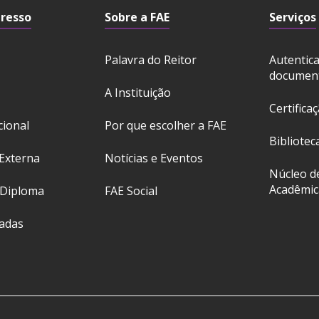
gresso
Sobre a FAE
Serviços
Palavra do Reitor
Autentic
documen
A Instituição
Certifica
cional
Por que escolher a FAE
Bibliotec
Externa
Notícias e Eventos
Núcleo d
Acadêmic
 Diploma
FAE Social
ladas