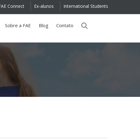
FAE Connect
Ex-alunos
International Students
Sobre a FAE
Blog
Contato