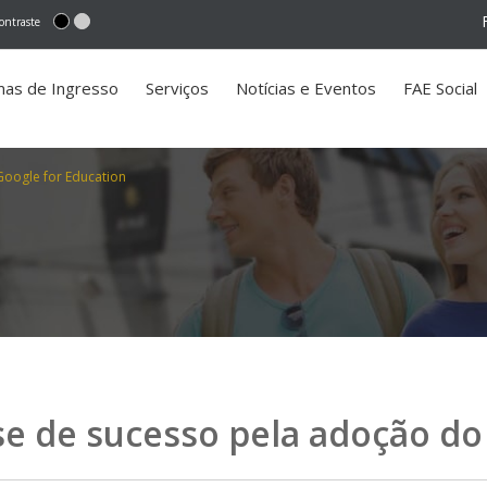
ontraste
mas de Ingresso
Serviços
Notícias e Eventos
FAE Social
oogle for Education
e de sucesso pela adoção do