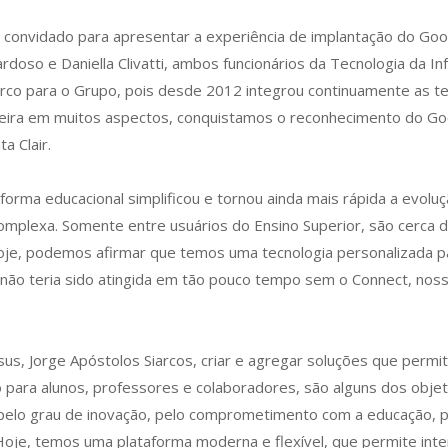
 convidado para apresentar a experiência de implantação do Goo
Cardoso e Daniella Clivatti, ambos funcionários da Tecnologia da
arco para o Grupo, pois desde 2012 integrou continuamente as t
neira em muitos aspectos, conquistamos o reconhecimento do Goo
a Clair.
forma educacional simplificou e tornou ainda mais rápida a evol
complexa. Somente entre usuários do Ensino Superior, são cerca d
oje, podemos afirmar que temos uma tecnologia personalizada par
não teria sido atingida em tão pouco tempo sem o Connect, nossa 
sus, Jorge Apóstolos Siarcos, criar e agregar soluções que per
ara alunos, professores e colaboradores, são alguns dos objet
elo grau de inovação, pelo comprometimento com a educação, pel
. Hoje, temos uma plataforma moderna e flexível, que permite int