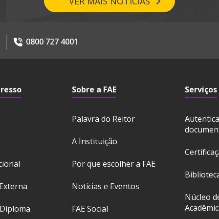
VER MAIS NOTÍCIAS
0800 727 4001
gresso
Sobre a FAE
Serviços
Palavra do Reitor
Autentic
documen
A Instituição
Certifica
cional
Por que escolher a FAE
Bibliotec
Externa
Notícias e Eventos
Núcleo d
Acadêmic
 Diploma
FAE Social