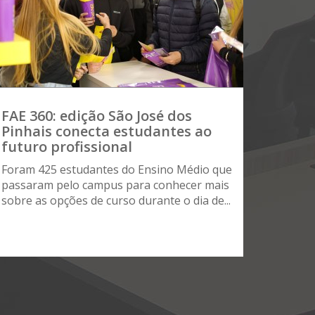
FAE 360: edição São José dos
Pinhais conecta estudantes ao
futuro profissional
Foram 425 estudantes do Ensino Médio que
passaram pelo campus para conhecer mais
sobre as opções de curso durante o dia de...