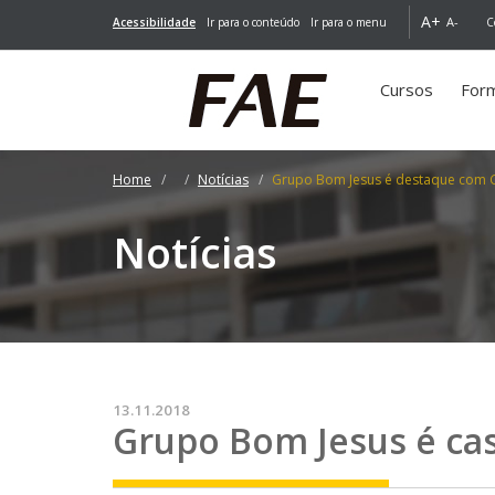
A+
A-
Acessibilidade
Ir para o conteúdo
Ir para o menu
C
Cursos
For
Home
Notícias
Grupo Bom Jesus é destaque com G
Notícias
13.11.2018
Grupo Bom Jesus é cas