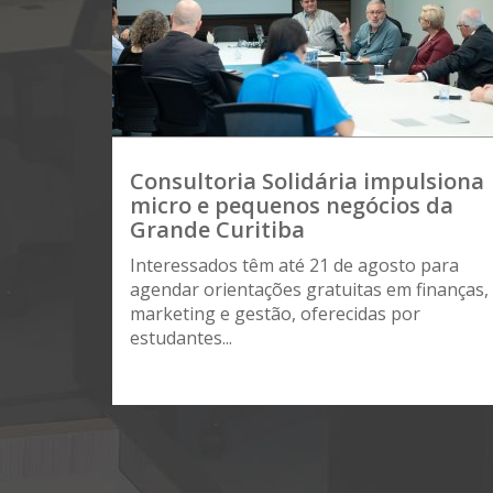
Consultoria Solidária impulsiona
micro e pequenos negócios da
Grande Curitiba
Interessados têm até 21 de agosto para
agendar orientações gratuitas em finanças,
marketing e gestão, oferecidas por
estudantes...