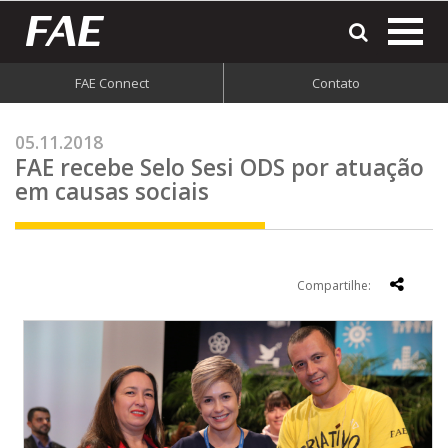
most
o
men
FAE Connect
Contato
do
site
05.11.2018
FAE recebe Selo Sesi ODS por atuação
em causas sociais
Compartilhe: