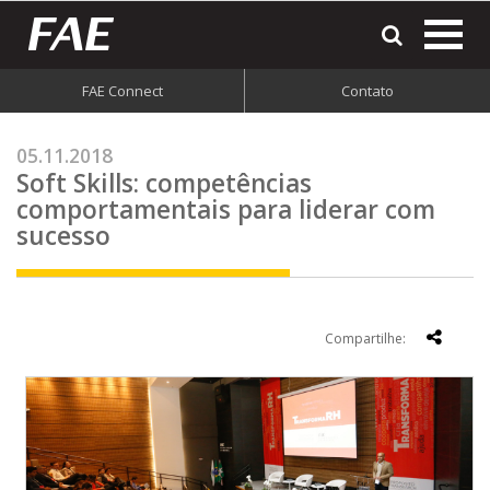
most
o
men
FAE Connect
Contato
do
site
05.11.2018
Soft Skills: competências
comportamentais para liderar com
sucesso
Compartilhe: