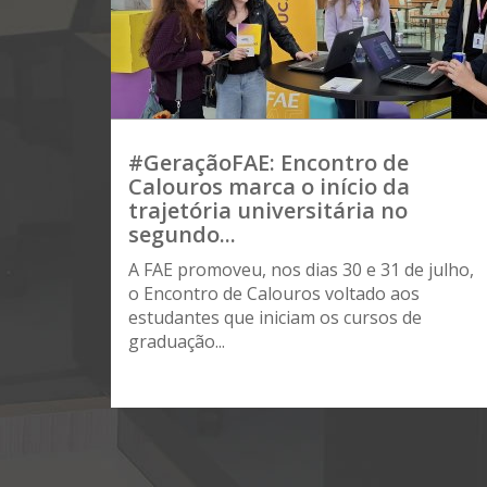
#GeraçãoFAE: Encontro de
Calouros marca o início da
trajetória universitária no
segundo...
A FAE promoveu, nos dias 30 e 31 de julho,
o Encontro de Calouros voltado aos
estudantes que iniciam os cursos de
graduação...