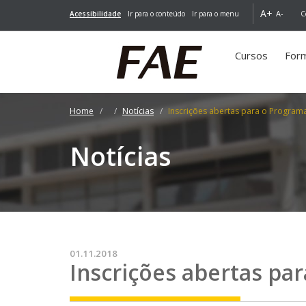
A+
A-
Acessibilidade
Ir para o conteúdo
Ir para o menu
C
Cursos
For
Home
Notícias
Inscrições abertas para o Program
Notícias
01.11.2018
Inscrições abertas pa