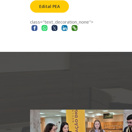
Edital PEA
class="text_decoration_none">