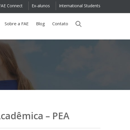
FAE Connect
Ex-alunos
International Students
Sobre a FAE
Blog
Contato
Acadêmica – PEA