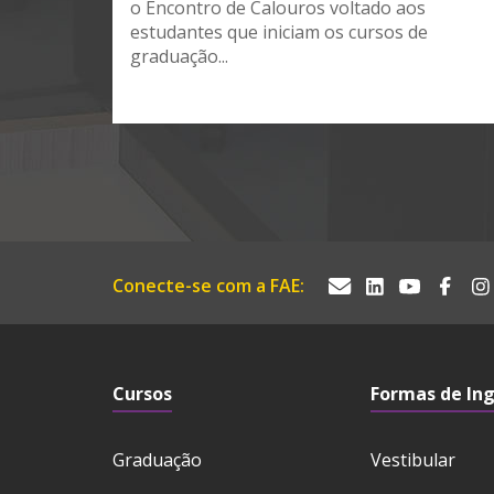
o Encontro de Calouros voltado aos
estudantes que iniciam os cursos de
graduação...
Conecte-se com a FAE:
Cursos
Formas de In
Graduação
Vestibular