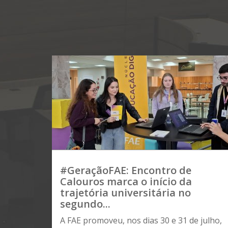
#GeraçãoFAE: Encontro de
Calouros marca o início da
trajetória universitária no
segundo...
A FAE promoveu, nos dias 30 e 31 de julho,