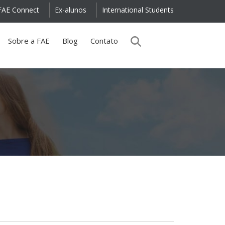
FAE Connect
Ex-alunos
International Students
Sobre a FAE
Blog
Contato