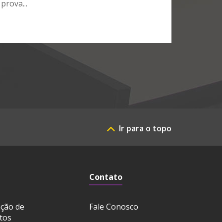
prova...
Ir para o topo
Contato
ação de
Fale Conosco
tos