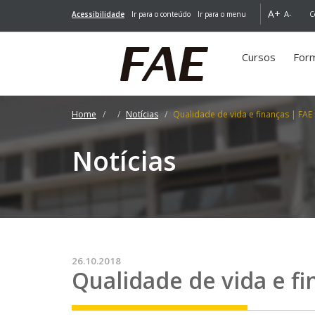
A+
A-
Acessibilidade
Ir para o conteúdo
Ir para o menu
C
Cursos
For
Home
Notícias
Qualidade de vida e finanças | FAE 
Notícias
26.10.2018
Qualidade de vida e fi