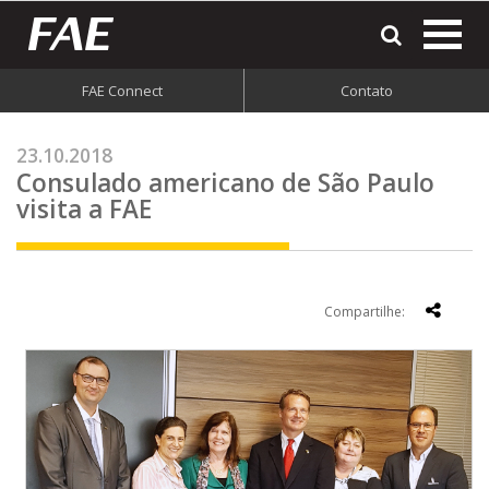
most
o
men
FAE Connect
Contato
do
site
23.10.2018
Consulado americano de São Paulo
visita a FAE
Compartilhe: