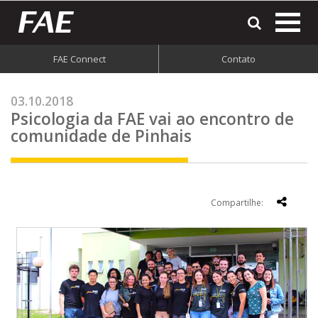
most
o
men
FAE Connect
Contato
do
site
03.10.2018
Psicologia da FAE vai ao encontro de
comunidade de Pinhais
Compartilhe: