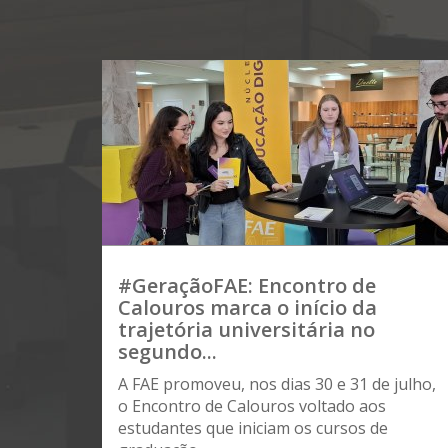
#GeraçãoFAE: Encontro de
Calouros marca o início da
trajetória universitária no
segundo...
A FAE promoveu, nos dias 30 e 31 de julho,
o Encontro de Calouros voltado aos
estudantes que iniciam os cursos de