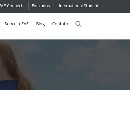
FAE Connect
Ex-alunos
International Students
Sobre a FAE
Blog
Contato