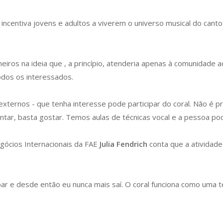
ncentiva jovens e adultos a viverem o universo musical do canto 
neiros na ideia que , a princípio, atenderia apenas à comunidade
odos os interessados.
 externos - que tenha interesse pode participar do coral. Não
é p
ntar, basta gostar.
Temos aulas de técnicas vocal e a pessoa pod
egócios Internacionais da FAE
Julia Fendrich
conta que a atividad
ar e desde então eu nunca mais saí.
O coral funciona como uma t