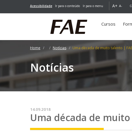
A+
A-
Acessibilidade
Ir para o conteúdo
Ir para o menu
C
Cursos
For
Home
Notícias
Uma década de muito talento | FAE
Notícias
14.09.2018
Uma década de muito 