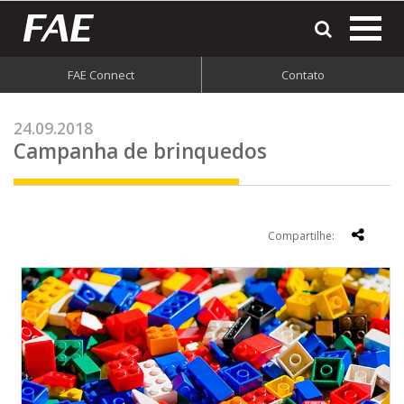
most
o
men
FAE Connect
Contato
do
site
24.09.2018
Campanha de brinquedos
Compartilhe: