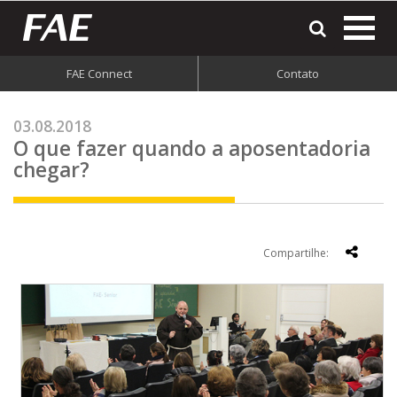
most
o
men
FAE Connect
Contato
do
site
03.08.2018
O que fazer quando a aposentadoria
chegar?
Compartilhe: