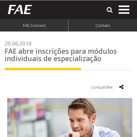
most
o
men
FAE Connect
Contato
do
site
20.06.2018
FAE abre inscrições para módulos
individuais de especialização
Compartilhe: