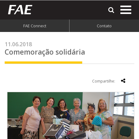
most
o
men
FAE Connect
Contato
do
site
11.06.2018
Comemoração solidária
Compartilhe: