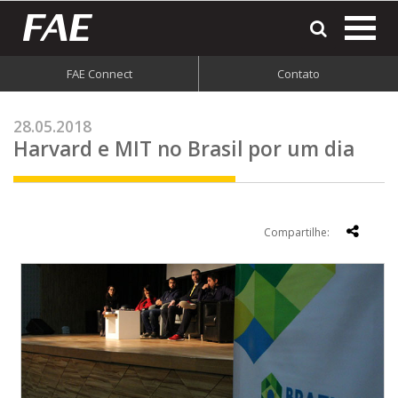
most
o
men
FAE Connect
Contato
do
site
28.05.2018
Harvard e MIT no Brasil por um dia
Compartilhe: