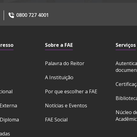
0800 727 4001
gresso
Sobre a FAE
Serviços
Palavra do Reitor
Autentic
documen
A Instituição
Certifica
cional
Por que escolher a FAE
Bibliotec
Externa
Notícias e Eventos
Núcleo d
Acadêmic
 Diploma
FAE Social
ladas