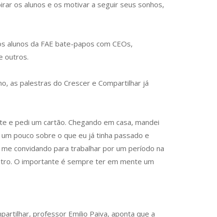
pirar os alunos e os motivar a seguir seus sonhos,
aos alunos da FAE bate-papos com CEOs,
e outros.
o, as palestras do Crescer e Compartilhar já
trante e pedi um cartão. Chegando em casa, mandei
i um pouco sobre o que eu já tinha passado e
 me convidando para trabalhar por um período na
utro. O importante é sempre ter em mente um
rtilhar, professor Emilio Paiva, aponta que a