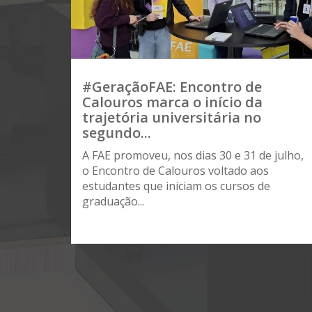
#GeraçãoFAE: Encontro de
Calouros marca o início da
trajetória universitária no
segundo...
A FAE promoveu, nos dias 30 e 31 de julho,
o Encontro de Calouros voltado aos
estudantes que iniciam os cursos de
graduação...