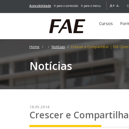
A+
A-
Acessibilidade
Ir para o conteúdo
Ir para o menu
C
Cursos
For
Home
Notícias
Crescer e Compartilhar | FAE Centr
Notícias
18.05.2018
Crescer e Compartilha