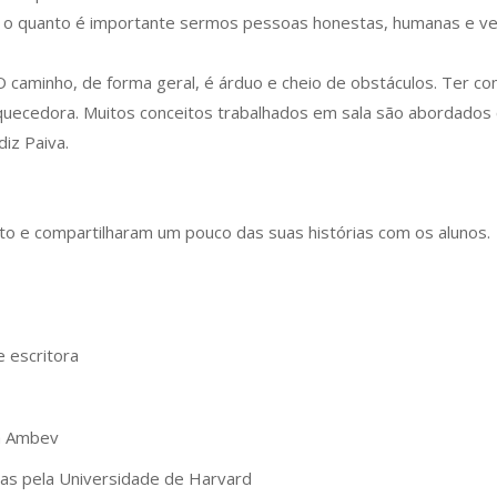
os o quanto é importante sermos pessoas honestas, humanas e v
caminho, de forma geral, é árduo e cheio de obstáculos. Ter co
iquecedora. Muitos conceitos trabalhados em sala são abordado
iz Paiva.
to e compartilharam um pouco das suas histórias com os alunos.
 escritora
da Ambev
icas pela Universidade de Harvard