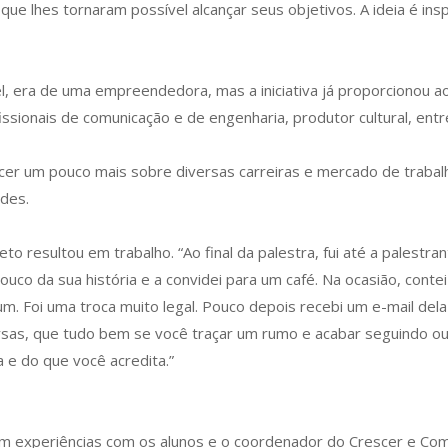
ue lhes tornaram possível alcançar seus objetivos. A ideia é ins
l, era de uma empreendedora, mas a iniciativa já proporcionou 
sionais de comunicação e de engenharia, produtor cultural, entr
cer um pouco mais sobre diversas carreiras e mercado de trabalh
des.
jeto resultou em trabalho. “Ao final da palestra, fui até a pales
uco da sua história e a convidei para um café. Na ocasião, conte
. Foi uma troca muito legal. Pouco depois recebi um e-mail dela
as, que tudo bem se você traçar um rumo e acabar seguindo o
a e do que você acredita.”
 experiências com os alunos e o coordenador do Crescer e Compa