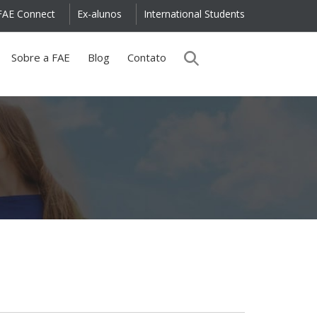
FAE Connect
Ex-alunos
International Students
Sobre a FAE
Blog
Contato