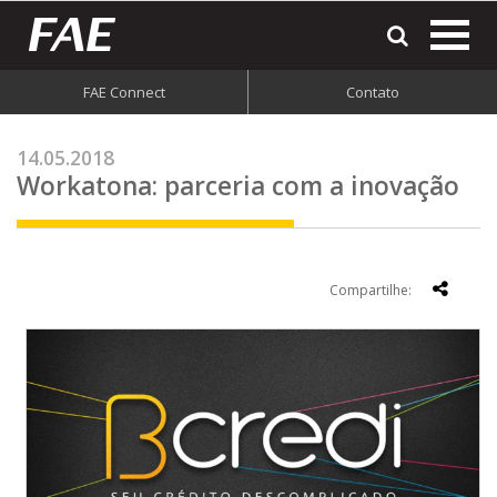
most
o
men
FAE Connect
Contato
do
site
14.05.2018
Workatona: parceria com a inovação
Compartilhe: