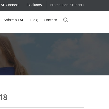
FAE Connect
Ex-alunos
International Students
Sobre a FAE
Blog
Contato
18