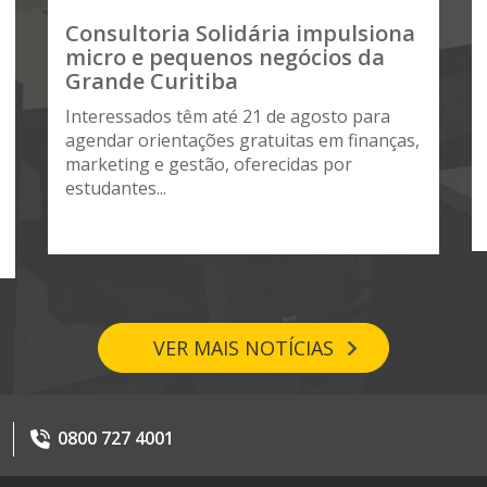
Consultoria Solidária impulsiona
micro e pequenos negócios da
Grande Curitiba
Interessados têm até 21 de agosto para
agendar orientações gratuitas em finanças,
marketing e gestão, oferecidas por
estudantes...
VER MAIS NOTÍCIAS
0800 727 4001