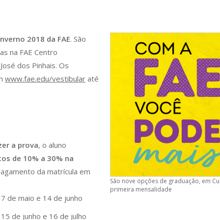
 Inverno 2018 da FAE
. São
ídas na FAE Centro
 José dos Pinhais. Os
m
www.fae.edu/vestibular
até
zer a prova
, o aluno
tos de 10% a 30% na
pagamento da matrícula em
São nove opções de graduação, em Curi
primeira mensalidade
e 7 de maio e 14 de junho
 15 de junho e 16 de julho