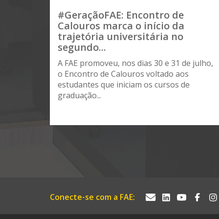
#GeraçãoFAE: Encontro de
Calouros marca o início da
trajetória universitária no
segundo...
A FAE promoveu, nos dias 30 e 31 de julho,
o Encontro de Calouros voltado aos
estudantes que iniciam os cursos de
graduação...
Conecte-se com a FAE: