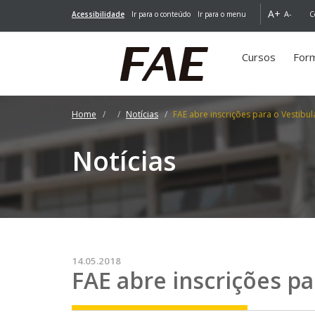
A+
A-
Acessibilidade
Ir para o conteúdo
Ir para o menu
C
Cursos
For
Home
Notícias
FAE abre inscrições para o Vestibu
Notícias
14.05.2018
FAE abre inscrições pa