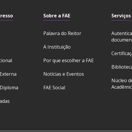
gresso
Sobre a FAE
Serviços
Palavra do Reitor
Autentic
documen
A Instituição
Certifica
cional
Por que escolher a FAE
Bibliotec
Externa
Notícias e Eventos
Núcleo d
Acadêmic
 Diploma
FAE Social
ladas