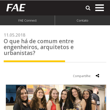
most
o
men
FAE Connect
Contato
do
site
11.05.2018
O que há de comum entre
engenheiros, arquitetos e
urbanistas?
Compartilhe: