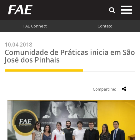
most
o
men
FAE Connect
Contato
do
site
10.04.2018
Comunidade de Práticas inicia em São
José dos Pinhais
Compartilhe: