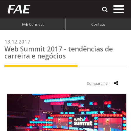
most
o
men
FAE Connect
Contato
do
site
13.12.2017
Web Summit 2017 - tendências de
carreira e negócios
Compartilhe: