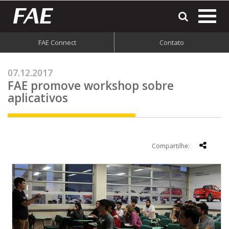
most
o
men
FAE Connect
Contato
do
site
07.12.2017
FAE promove workshop sobre
aplicativos
Compartilhe: