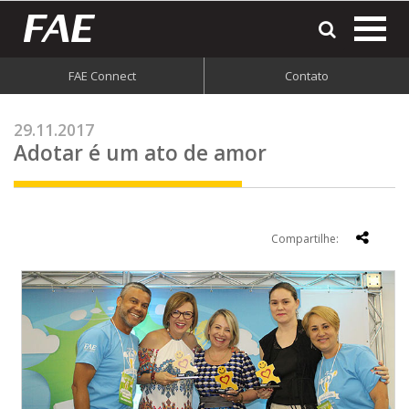
most
o
men
FAE Connect
Contato
do
site
29.11.2017
Adotar é um ato de amor
Compartilhe: