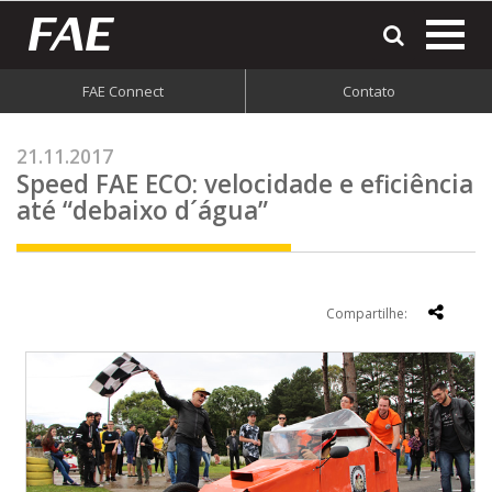
most
o
men
FAE Connect
Contato
do
site
21.11.2017
Speed FAE ECO: velocidade e eficiência
até “debaixo d´água”
Compartilhe: