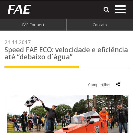
most
o
men
FAE Connect
Contato
do
site
21.11.2017
Speed FAE ECO: velocidade e eficiência
até “debaixo d´água”
Compartilhe: