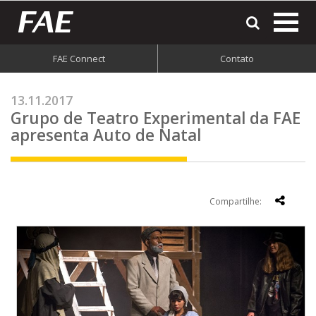
most
o
men
FAE Connect
Contato
do
site
13.11.2017
Grupo de Teatro Experimental da FAE
apresenta Auto de Natal
Compartilhe: