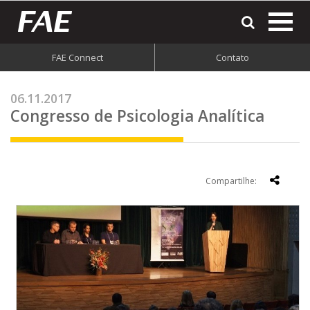
most
o
men
FAE Connect
Contato
do
site
06.11.2017
Congresso de Psicologia Analítica
Compartilhe: