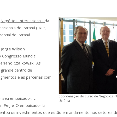
e
Negócios Internacionais
da
nacionais do Paraná (IRIP)
ercial do Paraná.
,
Jorge Wilson
o Congresso Mundial
ariano Czaikowski
. As
 grande centro de
egmentos e as parcerias com
Coordenação do curso de Negócios Int
or seu embaixador,
Li
Ucrânia
n Peijie
. O embaixador Li
esentou os investimentos que estão em andamento nos setores de e