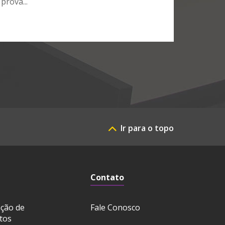
prova...
Ir para o topo
Contato
ação de
Fale Conosco
tos