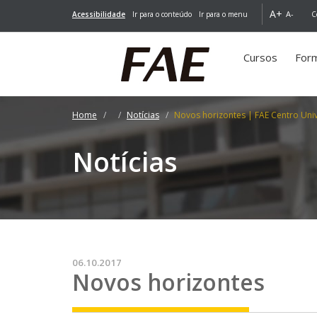
A+
A-
Acessibilidade
Ir para o conteúdo
Ir para o menu
C
Cursos
For
Home
Notícias
Novos horizontes | FAE Centro Univ
Notícias
06.10.2017
Novos horizontes