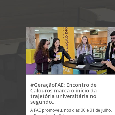
#GeraçãoFAE: Encontro de
Calouros marca o início da
trajetória universitária no
segundo...
A FAE promoveu, nos dias 30 e 31 de julho,