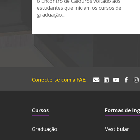
o Encontro de Calouros voltado aos
estudantes que iniciam os cursos de
graduação...
Conecte-se com a FAE:
Cursos
Formas de In
Graduação
Vestibular