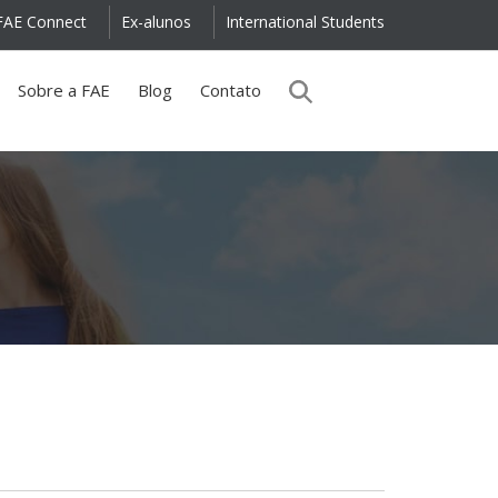
FAE Connect
Ex-alunos
International Students
Sobre a FAE
Blog
Contato