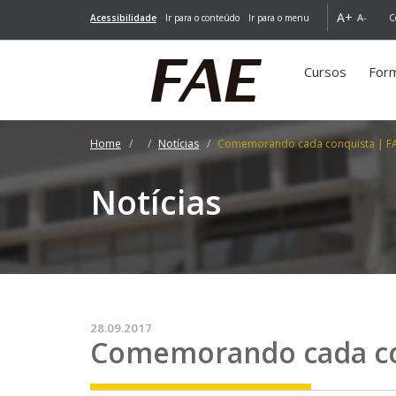
A+
A-
Acessibilidade
Ir para o conteúdo
Ir para o menu
C
Cursos
For
Home
Notícias
Comemorando cada conquista | FAE
Notícias
28.09.2017
Comemorando cada co