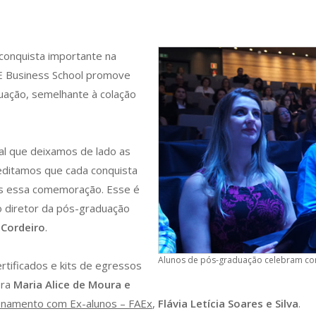
conquista importante na
FAE Business School promove
uação, semelhante à colação
ral que deixamos de lado as
editamos que cada conquista
os essa comemoração. Esse é
o diretor da pós-graduação
 Cordeiro
.
Alunos de pós-graduação celebram co
tificados e kits de egressos
ora
Maria Alice de Moura e
onamento com Ex-alunos – FAEx
,
Flávia Letícia Soares e Silva
.