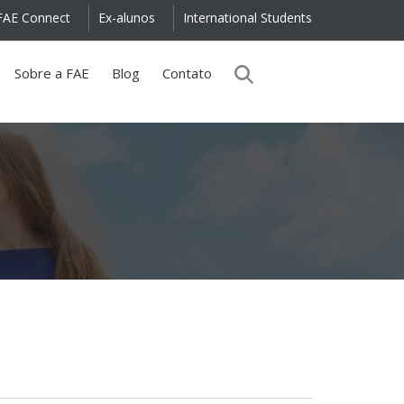
FAE Connect
Ex-alunos
International Students
Sobre a FAE
Blog
Contato