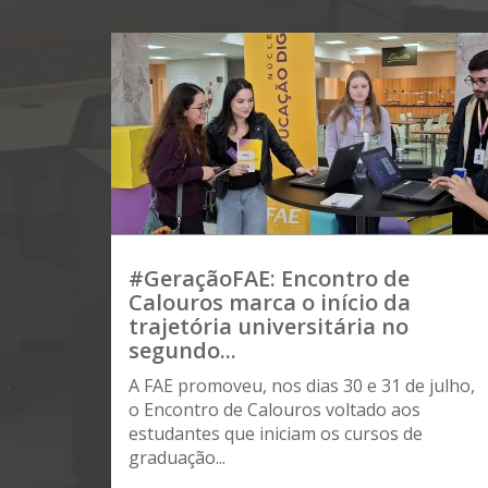
#GeraçãoFAE: Encontro de
Calouros marca o início da
trajetória universitária no
segundo...
A FAE promoveu, nos dias 30 e 31 de julho,
o Encontro de Calouros voltado aos
estudantes que iniciam os cursos de
graduação...