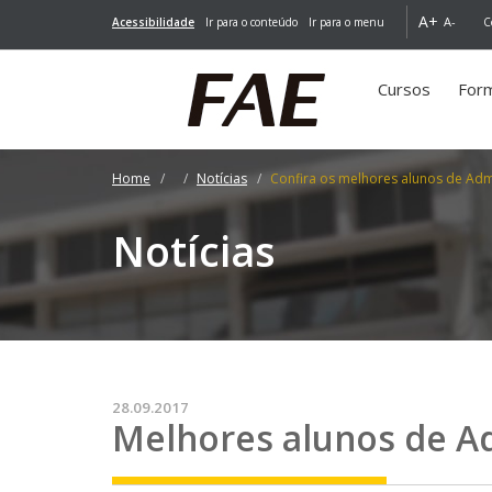
A+
A-
Acessibilidade
Ir para o conteúdo
Ir para o menu
C
Cursos
For
Home
Notícias
Confira os melhores alunos de Adm
Notícias
28.09.2017
Melhores alunos de A