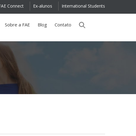
FAE Connect
Ex-alunos
International Students
Sobre a FAE
Blog
Contato