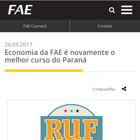
most
o
men
FAE Connect
Contato
do
site
26.09.2017
Economia da FAE é novamente o
melhor curso do Paraná
Compartilhe: