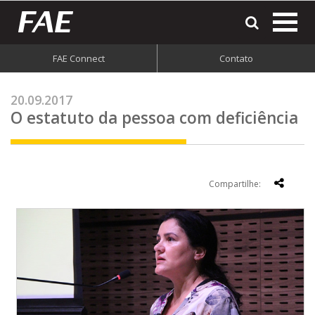
most
o
men
FAE Connect
Contato
do
site
20.09.2017
O estatuto da pessoa com deficiência
Compartilhe: