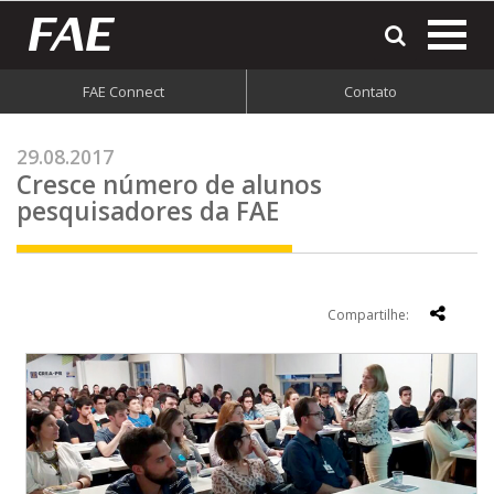
most
o
men
FAE Connect
Contato
do
site
29.08.2017
Cresce número de alunos
pesquisadores da FAE
Compartilhe: