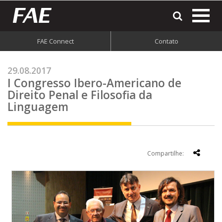
most
o
men
FAE Connect
Contato
do
site
29.08.2017
I Congresso Ibero-Americano de
Direito Penal e Filosofia da
Linguagem
Compartilhe: