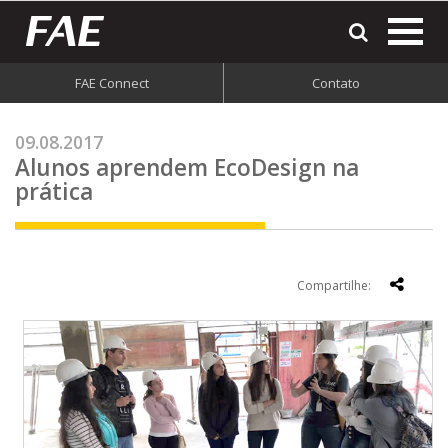
most
o
men
FAE Connect
Contato
do
site
09.08.2017
Alunos aprendem EcoDesign na
prática
Compartilhe: