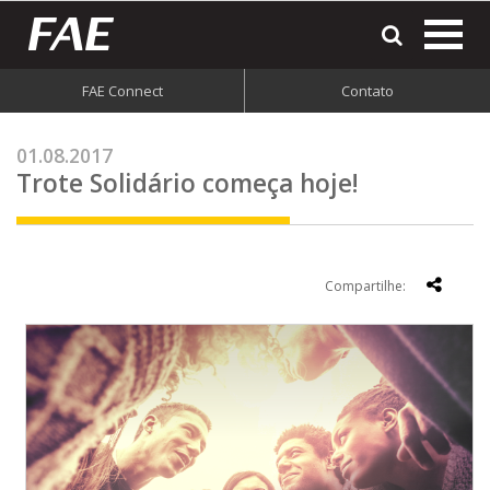
most
o
men
FAE Connect
Contato
do
site
01.08.2017
Trote Solidário começa hoje!
Compartilhe: