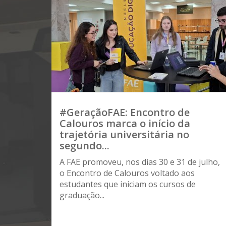
#GeraçãoFAE: Encontro de
Calouros marca o início da
trajetória universitária no
segundo...
A FAE promoveu, nos dias 30 e 31 de julho,
o Encontro de Calouros voltado aos
estudantes que iniciam os cursos de
graduação...