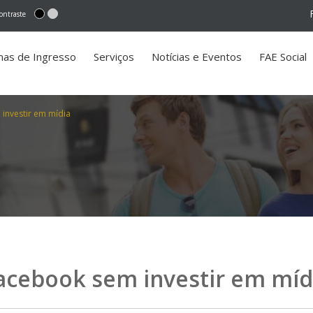
ontraste
mas de Ingresso
Serviços
Notícias e Eventos
FAE Social
investir em mídia
acebook sem investir em míd