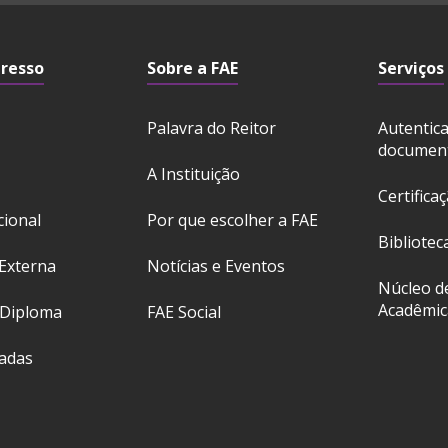
gresso
Sobre a FAE
Serviços
Palavra do Reitor
Autentic
documen
A Instituição
Certifica
cional
Por que escolher a FAE
Bibliotec
Externa
Notícias e Eventos
Núcleo d
Acadêmic
 Diploma
FAE Social
ladas