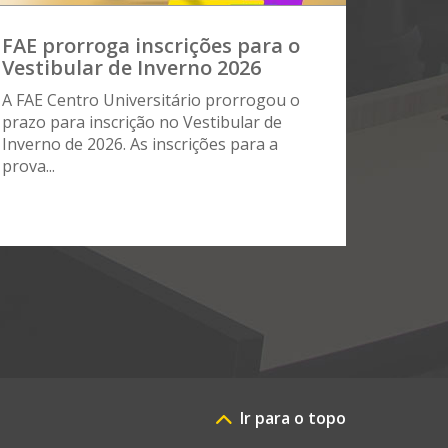
FAE prorroga inscrições para o
Vestibular de Inverno 2026
A FAE Centro Universitário prorrogou o
prazo para inscrição no Vestibular de
Inverno de 2026. As inscrições para a
prova...
Ir para o topo