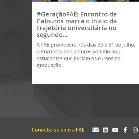
#GeraçãoFAE: Encontro de
Calouros marca o início da
trajetória universitária no
segundo...
A FAE promoveu, nos dias 30 e 31 de julho,
o Encontro de Calouros voltado aos
estudantes que iniciam os cursos de
graduação...
Conecte-se com a FAE: