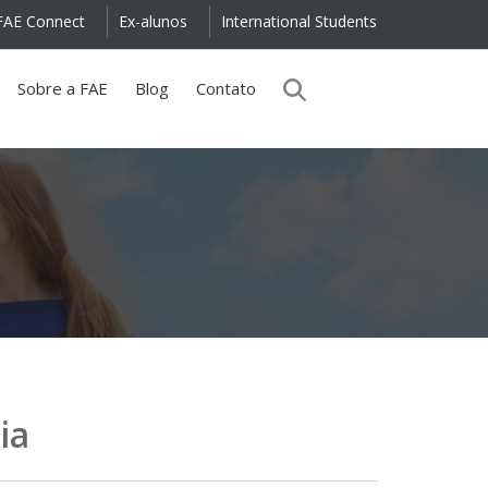
FAE Connect
Ex-alunos
International Students
Sobre a FAE
Blog
Contato
ia