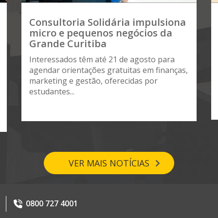
Consultoria Solidária impulsiona
micro e pequenos negócios da
Grande Curitiba
Interessados têm até 21 de agosto para
agendar orientações gratuitas em finanças,
marketing e gestão, oferecidas por
estudantes...
VER MAIS NOTÍCIAS
0800 727 4001