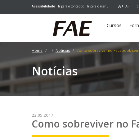
A+
A-
Acessibilidade
Ir para o conteúdo
Ir para o menu
C
Cursos
For
Home
Notícias
Como sobreviver no Facebook sem 
Notícias
22.05.2017
Como sobreviver no F