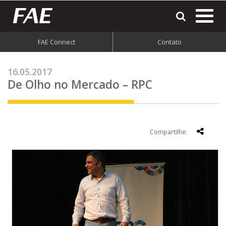
most
o
men
FAE Connect
Contato
do
site
16.05.2017
De Olho no Mercado – RPC
Compartilhe: